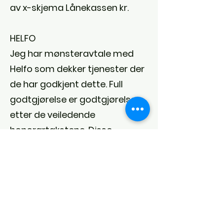
av x-skjema Lånekassen kr.
HELFO
Jeg har mønsteravtale med
Helfo som dekker tjenester der
de har godkjent dette. Full
godtgjørelse er godtgjørelse
etter de veiledende
honorartakstene. Disse
takstene gjelder kun selve
behandlingen.
Hjemmebehandling og
reisetillegg dekkes etter